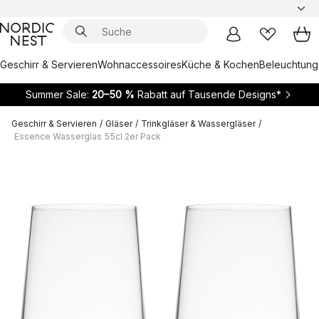
Geschirr & Servieren
Wohnaccessoires
Küche & Kochen
Beleuchtung
Summer Sale:
20–50 %
Rabatt auf Tausende Designs*
Geschirr & Servieren
/
Gläser
/
Trinkgläser & Wassergläser
/
Essence Wasserglas 55cl 2er Pack