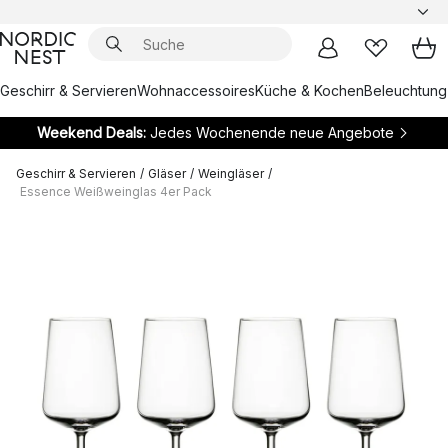
Geschirr & Servieren
Wohnaccessoires
Küche & Kochen
Beleuchtung
Weekend Deals:
Jedes Wochenende neue Angebote
Geschirr & Servieren
/
Gläser
/
Weingläser
/
Essence Weißweinglas 4er Pack