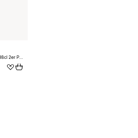
Gaissa Bierglas 2er Pack, Klar 38cl 2er Pack