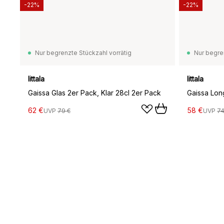
-22%
-22%
Nur begrenzte Stückzahl vorrätig
Nur begre
Iittala
Iittala
Gaissa Glas 2er Pack, Klar 28cl 2er Pack
62 €
58 €
UVP
79 €
UVP
74