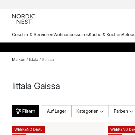
Geschirr & Servieren
Wohnaccessoires
Küche & Kochen
Beleu
Marken
/
Iittala
/
Gaissa
Iittala Gaissa
Filtern
Auf Lager
Kategorien
Farben
WEEKEND DEAL
WEEKEND DE