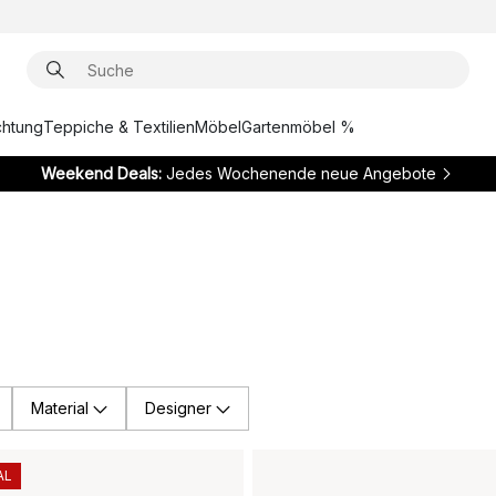
chtung
Teppiche & Textilien
Möbel
Gartenmöbel %
Weekend Deals:
Jedes Wochenende neue Angebote
Material
Designer
AL