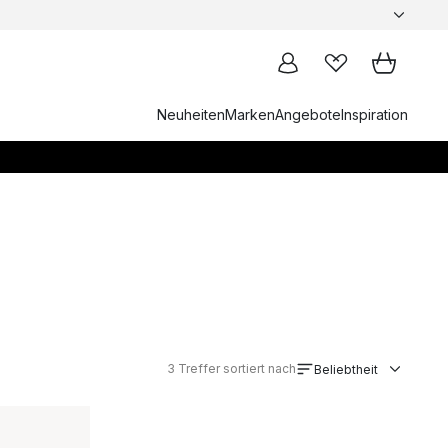
Neuheiten
Marken
Angebote
Inspiration
3
Treffer sortiert nach
Beliebtheit