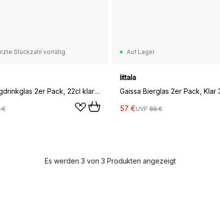
nzte Stückzahl vorrätig
Auf Lager
Iittala
Gaissa Longdrinkglas 2er Pack, 22cl klar 2er Pack
57 €
 €
UVP
86 €
Es werden 3 von 3 Produkten angezeigt