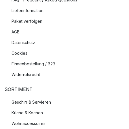
Kivi ist das finnische Wort für Stein.
Lieferinformation
Wer hat Iittalas Kivi Kollektion entworfen?
Paket verfolgen
Die Iittala Teelichter wurden 1988 von Heikki Orvola entworfen
AGB
und zählen heute zu echten modernen Designklassikern.
Datenschutz
Cookies
Firmenbestellung / B2B
Widerrufsrecht
SORTIMENT
Geschirr & Servieren
Küche & Kochen
Wohnaccessoires