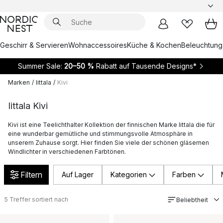
Geschirr & Servieren
Wohnaccessoires
Küche & Kochen
Beleuchtung
Summer Sale:
20–50 %
Rabatt auf Tausende Designs*
Marken
/
Iittala
/
Kivi
Iittala Kivi
Kivi ist eine Teelichthalter Kollektion der finnischen Marke Iittala die für
eine wunderbar gemütliche und stimmungsvolle Atmosphäre in
unserem Zuhause sorgt. Hier finden Sie viele der schönen gläsernen
Windlichter in verschiedenen Farbtönen.
Filtern
Auf Lager
Kategorien
Farben
5
Treffer sortiert nach
Beliebtheit