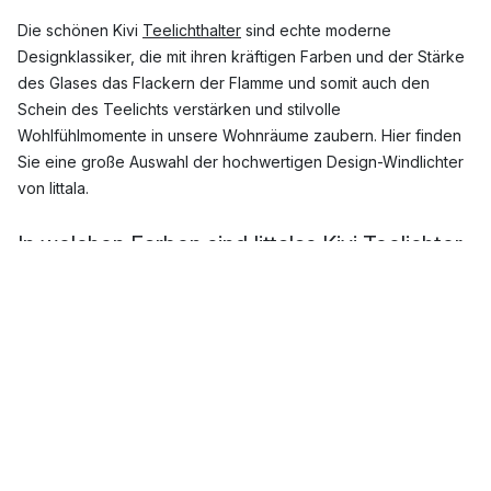
Die schönen Kivi
Teelichthalter
sind echte moderne
Designklassiker, die mit ihren kräftigen Farben und der Stärke
des Glases das Flackern der Flamme und somit auch den
Schein des Teelichts verstärken und stilvolle
Wohlfühlmomente in unsere Wohnräume zaubern. Hier finden
Sie eine große Auswahl der hochwertigen Design-Windlichter
von Iittala.
In welchen Farben sind Iittalas Kivi Teelichter
erhältlich?
Die Kivi Windlichter von Iittala sind in verschiedenen Farben
erhältlich, die alle mit ihrer eigenen Iittala Glasrezeptur
hergestellt werden, bei der nicht nur die Oberfläche des
Glases bemalt wird, sondern die Farbe bereits bei der
Herstellung mit einbezogen wird.
Zu den beliebtesten Farben zählen unter anderem: