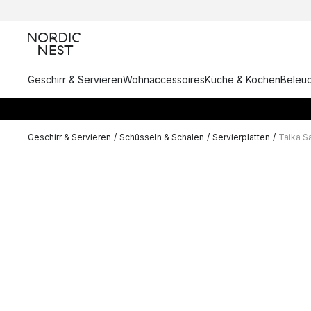
Geschirr & Servieren
Wohnaccessoires
Küche & Kochen
Beleu
Geschirr & Servieren
/
Schüsseln & Schalen
/
Servierplatten
/
Taika S