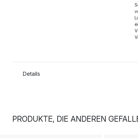
S
v
L
e
V
V
Details
PRODUKTE, DIE ANDEREN GEFALL