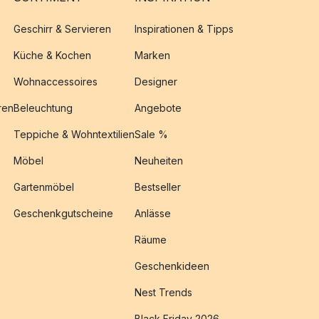
Geschirr & Servieren
Inspirationen & Tipps
Küche & Kochen
Marken
Wohnaccessoires
Designer
ren
Beleuchtung
Angebote
Teppiche & Wohntextilien
Sale %
Möbel
Neuheiten
Gartenmöbel
Bestseller
Geschenkgutscheine
Anlässe
Räume
Geschenkideen
Nest Trends
Black Friday 2026