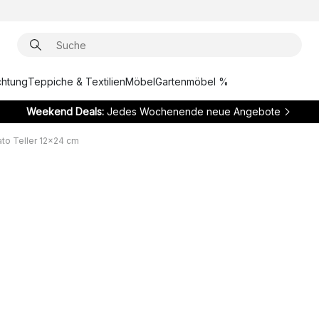
chtung
Teppiche & Textilien
Möbel
Gartenmöbel %
Weekend Deals:
Jedes Wochenende neue Angebote
ato Teller 12x24 cm