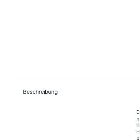
Beschreibung
D
g
I
H
d