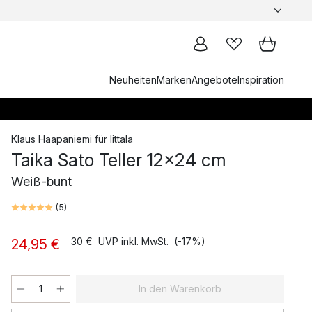
Neuheiten
Marken
Angebote
Inspiration
Klaus Haapaniemi
für
Iittala
Taika Sato Teller 12x24 cm
Weiß-bunt
(
5
)
30 €
UVP inkl. MwSt.
(-17%)
24,95 €
In den Warenkorb