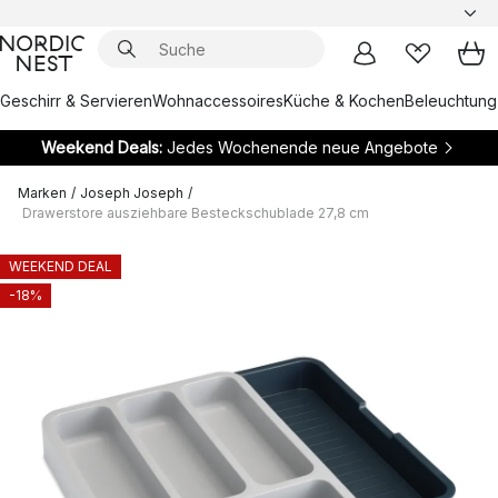
Geschirr & Servieren
Wohnaccessoires
Küche & Kochen
Beleuchtung
Weekend Deals:
Jedes Wochenende neue Angebote
Marken
/
Joseph Joseph
/
Drawerstore ausziehbare Besteckschublade 27,8 cm
WEEKEND DEAL
-18%