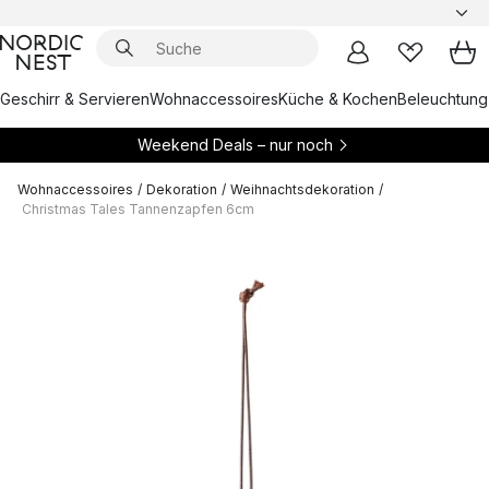
Geschirr & Servieren
Wohnaccessoires
Küche & Kochen
Beleuchtung
Weekend Deals – nur noch
Wohnaccessoires
/
Dekoration
/
Weihnachtsdekoration
/
Christmas Tales Tannenzapfen 6cm