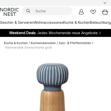
Geschirr & Servieren
Wohnaccessoires
Küche & Kochen
Beleuchtung
Weekend Deals:
Jedes Wochenende neue Angebote
Küche & Kochen
/
Küchenutensilien
/
Salz- & Pfeffermühlen
/
Hammershøi Gewürzmühle groß