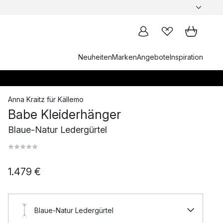
Neuheiten
Marken
Angebote
Inspiration
Anna Kraitz
für
Källemo
Babe Kleiderhänger
Blaue-Natur Ledergürtel
1.479 €
Blaue-Natur Ledergürtel