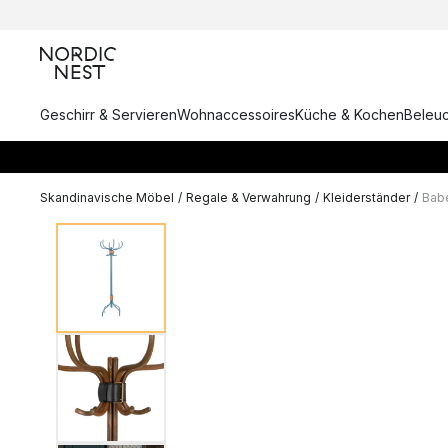
Geschirr & Servieren
Wohnaccessoires
Küche & Kochen
Beleu
Skandinavische Möbel
/
Regale & Verwahrung
/
Kleiderständer
/
Babe