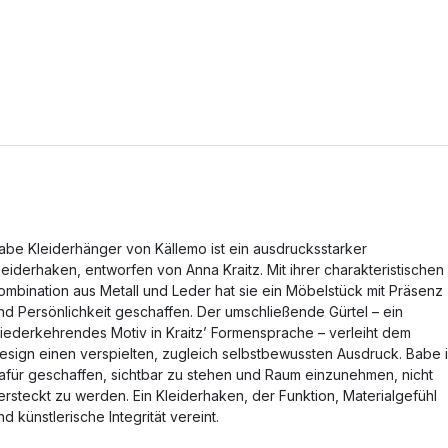
abe Kleiderhänger von Källemo ist ein ausdrucksstarker
leiderhaken, entworfen von Anna Kraitz. Mit ihrer charakteristischen
ombination aus Metall und Leder hat sie ein Möbelstück mit Präsenz
nd Persönlichkeit geschaffen. Der umschließende Gürtel – ein
iederkehrendes Motiv in Kraitz’ Formensprache – verleiht dem
esign einen verspielten, zugleich selbstbewussten Ausdruck. Babe i
afür geschaffen, sichtbar zu stehen und Raum einzunehmen, nicht
ersteckt zu werden. Ein Kleiderhaken, der Funktion, Materialgefühl
nd künstlerische Integrität vereint.