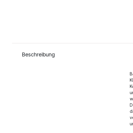
Beschreibung
B
K
K
u
w
D
d
v
u