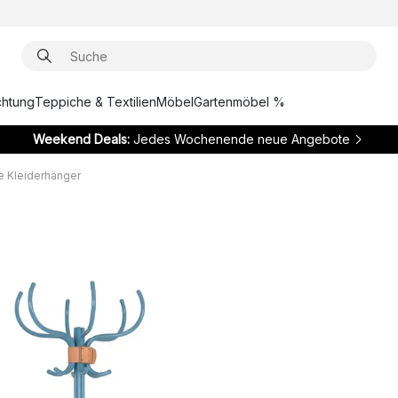
chtung
Teppiche & Textilien
Möbel
Gartenmöbel %
Weekend Deals:
Jedes Wochenende neue Angebote
 Kleiderhänger