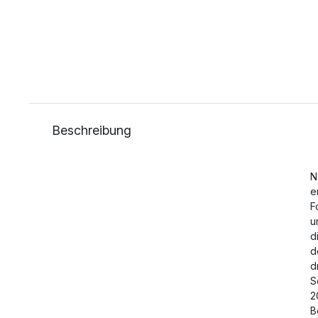
Beschreibung
N
e
F
u
d
d
d
S
2
B