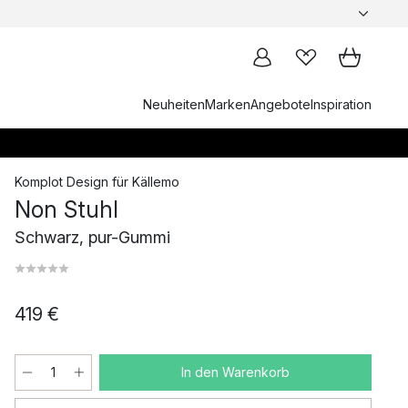
Neuheiten
Marken
Angebote
Inspiration
Komplot Design
für
Källemo
Non Stuhl
Schwarz, pur-Gummi
419 €
In den Warenkorb