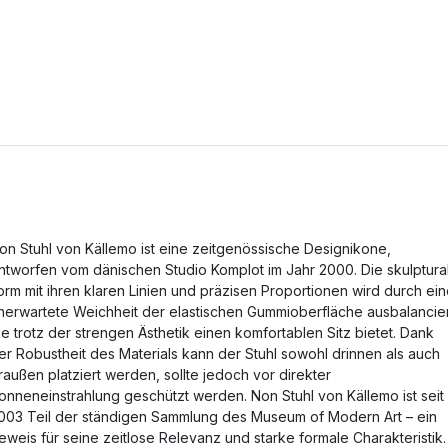
on Stuhl von Källemo ist eine zeitgenössische Designikone,
ntworfen vom dänischen Studio Komplot im Jahr 2000. Die skulptura
orm mit ihren klaren Linien und präzisen Proportionen wird durch ei
nerwartete Weichheit der elastischen Gummioberfläche ausbalancier
ie trotz der strengen Ästhetik einen komfortablen Sitz bietet. Dank
er Robustheit des Materials kann der Stuhl sowohl drinnen als auch
raußen platziert werden, sollte jedoch vor direkter
onneneinstrahlung geschützt werden. Non Stuhl von Källemo ist seit
003 Teil der ständigen Sammlung des Museum of Modern Art – ein
eweis für seine zeitlose Relevanz und starke formale Charakteristik.