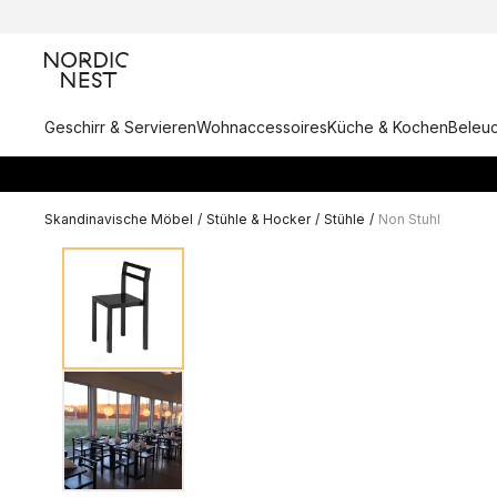
Geschirr & Servieren
Wohnaccessoires
Küche & Kochen
Beleu
Skandinavische Möbel
/
Stühle & Hocker
/
Stühle
/
Non Stuhl