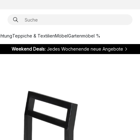
chtung
Teppiche & Textilien
Möbel
Gartenmöbel %
Weekend Deals:
Jedes Wochenende neue Angebote