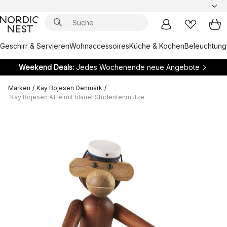
Geschirr & Servieren
Wohnaccessoires
Küche & Kochen
Beleuchtung
Weekend Deals:
Jedes Wochenende neue Angebote
Marken
/
Kay Bojesen Denmark
/
Kay Bojesen Affe mit blauer Studentenmütze