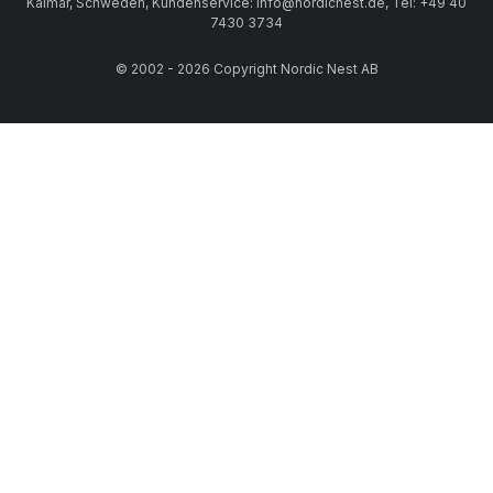
Kalmar, Schweden, Kundenservice: info@nordicnest.de, Tel: +49 40
7430 3734
© 2002 - 2026 Copyright Nordic Nest AB