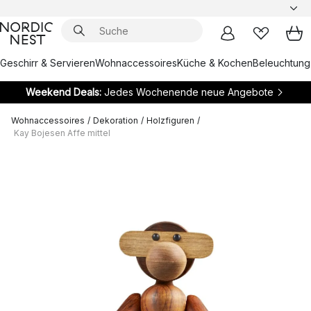
Geschirr & Servieren
Wohnaccessoires
Küche & Kochen
Beleuchtung
Weekend Deals:
Jedes Wochenende neue Angebote
Wohnaccessoires
/
Dekoration
/
Holzfiguren
/
Kay Bojesen Affe mittel