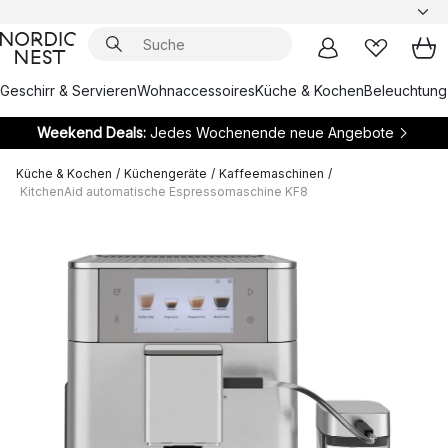
Geschirr & Servieren
Wohnaccessoires
Küche & Kochen
Beleuchtung
Weekend Deals:
Jedes Wochenende neue Angebote
Küche & Kochen
/
Küchengeräte
/
Kaffeemaschinen
/
KitchenAid automatische Espressomaschine KF8