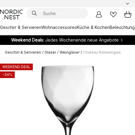
Geschirr & Servieren
Wohnaccessoires
Küche & Kochen
Beleuchtung
Weekend Deals:
Jedes Wochenende neue Angebote
Geschirr & Servieren
/
Gläser
/
Weingläser
/
Chateau Rotweinglas
WEEKEND DEAL
-34%