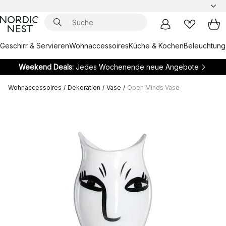
Geschirr & Servieren
Wohnaccessoires
Küche & Kochen
Beleuchtung
Weekend Deals:
Jedes Wochenende neue Angebote
Wohnaccessoires
/
Dekoration
/
Vase
/
Open Minds Vase