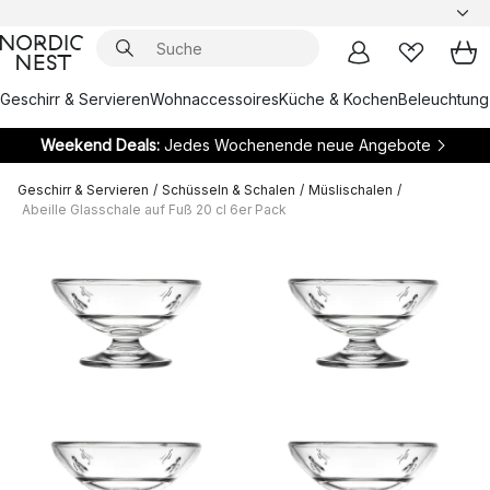
Geschirr & Servieren
Wohnaccessoires
Küche & Kochen
Beleuchtung
Weekend Deals:
Jedes Wochenende neue Angebote
Geschirr & Servieren
/
Schüsseln & Schalen
/
Müslischalen
/
Abeille Glasschale auf Fuß 20 cl 6er Pack