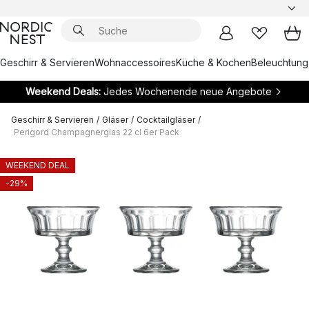
Geschirr & Servieren
Wohnaccessoires
Küche & Kochen
Beleuchtung
Weekend Deals:
Jedes Wochenende neue Angebote
Geschirr & Servieren
/
Gläser
/
Cocktailgläser
/
Perigord Champagnerglas 22 cl 6er Pack
WEEKEND DEAL
-29%