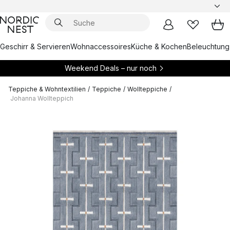
Geschirr & Servieren
Wohnaccessoires
Küche & Kochen
Beleuchtung
Weekend Deals – nur noch
Teppiche & Wohntextilien
/
Teppiche
/
Wollteppiche
/
Johanna Wollteppich