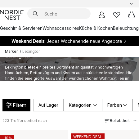
Geschirr & Servieren
Wohnaccessoires
Küche & Kochen
Beleuchtung
Weekend Deals:
Jedes Wochenende neue Angebote
Marken
/
Lexington
Lexington
Lexington bietet ein breites Sortiment an qualitativ hochwertigen
Handtüchern, Bettbezügen und Kissen aus natürlichen Materialien. Hier
finden Sie eine große Auswahl der wunderschönen Wohntextilien im
New England-Stil von Lexington.
Filtern
Auf Lager
Kategorien
Farben
223
Treffer sortiert nach
Beliebtheit
WEEKEND DEAL
-10%