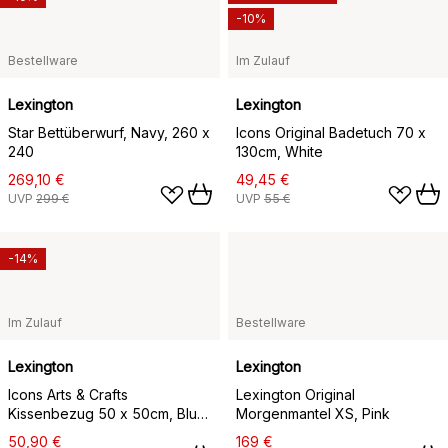
-10%
Bestellware
Im Zulauf
Lexington
Lexington
Star Bettüberwurf, Navy, 260 x
Icons Original Badetuch 70 x
240
130cm, White
269,10 €
49,45 €
UVP
299 €
UVP
55 €
-14%
Im Zulauf
Bestellware
Lexington
Lexington
Icons Arts & Crafts
Lexington Original
Kissenbezug 50 x 50cm, Blue-
Morgenmantel XS, Pink
white
50,90 €
169 €