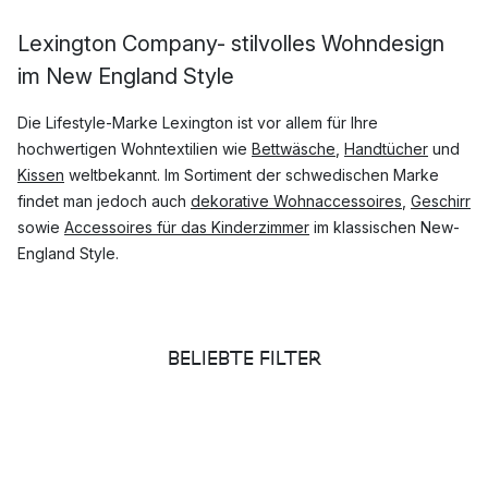
Lexington Company- stilvolles Wohndesign
im New England Style
Die Lifestyle-Marke Lexington ist vor allem für Ihre
hochwertigen Wohntextilien wie
Bettwäsche
,
Handtücher
und
Kissen
weltbekannt. Im Sortiment der schwedischen Marke
findet man jedoch auch
dekorative Wohnaccessoires
,
Geschirr
sowie
Accessoires für das Kinderzimmer
im klassischen New-
England Style.
Lexington verwendet hauptsächlich natürliche Materialien für
die Herstellung ihrer Produkte und konzentriert sich stark
BELIEBTE FILTER
darauf ein nachhaltiges Produkt Sortiment zu entwickeln
welches exklusives Wohndesign präsentiert das über viele
Jahre hinweg genutzt werden kann.
Welche Produkte von Lexington sind am