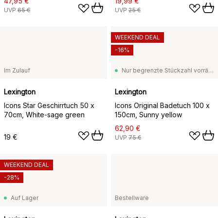
47,95 €
19,99 €
UVP
65 €
UVP
25 €
WEEKEND DEAL
-16%
Im Zulauf
Nur begrenzte Stückzahl vorrätig
Lexington
Lexington
Icons Star Geschirrtuch 50 x
Icons Original Badetuch 100 x
70cm, White-sage green
150cm, Sunny yellow
62,90 €
19 €
UVP
75 €
WEEKEND DEAL
-28%
Auf Lager
Bestellware