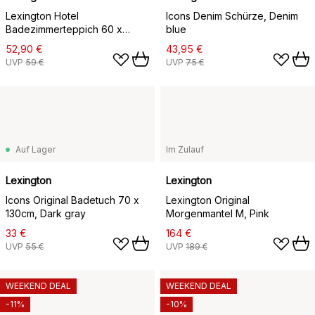
Lexington Hotel
Icons Denim Schürze, Denim
Badezimmerteppich 60 x
blue
90cm, Hellgrau
52,90 €
43,95 €
UVP
59 €
UVP
75 €
Auf Lager
Im Zulauf
Lexington
Lexington
Icons Original Badetuch 70 x
Lexington Original
130cm, Dark gray
Morgenmantel M, Pink
33 €
164 €
UVP
55 €
UVP
189 €
WEEKEND DEAL
WEEKEND DEAL
-11%
-10%