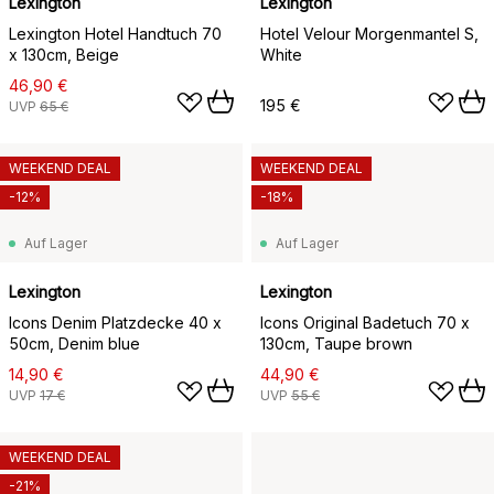
Lexington
Lexington
Lexington Hotel Handtuch 70
Hotel Velour Morgenmantel S,
x 130cm, Beige
White
46,90 €
195 €
UVP
65 €
WEEKEND DEAL
WEEKEND DEAL
-12%
-18%
Auf Lager
Auf Lager
Lexington
Lexington
Icons Denim Platzdecke 40 x
Icons Original Badetuch 70 x
50cm, Denim blue
130cm, Taupe brown
14,90 €
44,90 €
UVP
17 €
UVP
55 €
WEEKEND DEAL
-21%