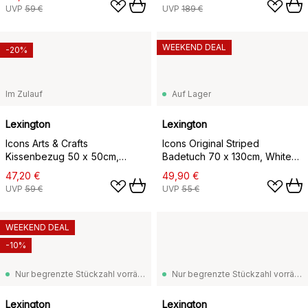
UVP
59 €
UVP
189 €
WEEKEND DEAL
-20%
Im Zulauf
Auf Lager
Lexington
Lexington
Icons Arts & Crafts
Icons Original Striped
Kissenbezug 50 x 50cm,
Badetuch 70 x 130cm, White-
Beige-white
gray
47,20 €
49,90 €
UVP
59 €
UVP
55 €
WEEKEND DEAL
-10%
Nur begrenzte Stückzahl vorrätig
Nur begrenzte Stückzahl vorrätig
Lexington
Lexington