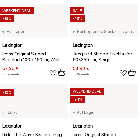
WEEKEND DEAL
SALE
-16%
-25%
Auf Lager
Nur begrenzte Stückzahl vorrätig
Lexington
Lexington
Icons Original Striped
Jacquard Striped Tischläufer
Badetuch 100 x 150cm, White-
50x350 cm, Beige
gray
62,90 €
58,90 €
UVP
75 €
UVP
79 €
WEEKEND DEAL
-10%
-24%
Im Zulauf
Auf Lager
Lexington
Lexington
Ride The Wave Kissenbezug
Icons Original Striped