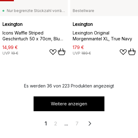
Nur begrenzte Stückzahl vorrätig
Bestellware
Lexington
Lexington
Icons Waffle Striped
Lexington Original
Geschirrtuch 50 x 70cm, Blue-
Morgenmantel XL, True Navy
white
14,99 €
179 €
UVP
19 €
UVP
189 €
Es werden 36 von 223 Produkten angezeigt
Weitere anzeigen
1
2
...
7