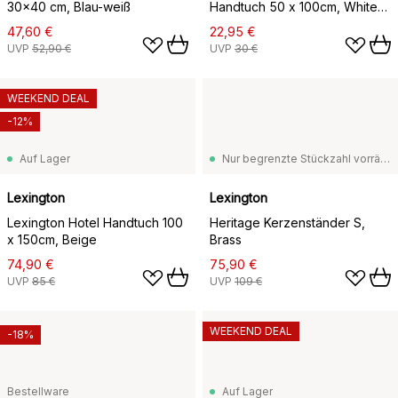
30x40 cm, Blau-weiß
Handtuch 50 x 100cm, White-
gray
47,60 €
22,95 €
UVP
52,90 €
UVP
30 €
WEEKEND DEAL
-12%
Auf Lager
Nur begrenzte Stückzahl vorrätig
Lexington
Lexington
Lexington Hotel Handtuch 100
Heritage Kerzenständer S,
x 150cm, Beige
Brass
74,90 €
75,90 €
UVP
85 €
UVP
109 €
WEEKEND DEAL
-18%
Bestellware
Auf Lager