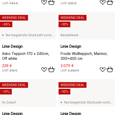
UVP
755 €
UVP
330 €
WEEKEND DEAL
WEEKEND DEAL
-26%
-10%
Nur begrenzte Stückzahl vorrätig
Bestellware
Linie Design
Linie Design
Asko Teppich 170 x 240cm,
Frode Wollteppich, Marmor,
Off white
300x400 cm
229 €
2.070 €
UVP
310 €
UVP
2.300 €
WEEKEND DEAL
WEEKEND DEAL
-15%
-10%
Im Zulauf
Nur begrenzte Stückzahl vorrätig
Linie Design
Linie Design