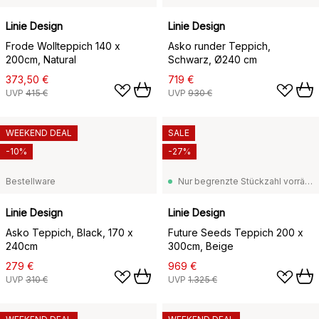
Linie Design
Linie Design
Frode Wollteppich 140 x
Asko runder Teppich,
200cm, Natural
Schwarz, Ø240 cm
373,50 €
719 €
UVP
415 €
UVP
930 €
WEEKEND DEAL
SALE
-10%
-27%
Bestellware
Nur begrenzte Stückzahl vorrätig
Linie Design
Linie Design
Asko Teppich, Black, 170 x
Future Seeds Teppich 200 x
240cm
300cm, Beige
279 €
969 €
UVP
310 €
UVP
1.325 €