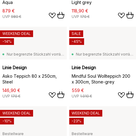
Aqua
Light grey
879 €
118,90 €
UVP
980 €
UVP
170 €
WEEKEND DEAL
SALE
-14%
-45%
Nur begrenzte Stückzahl vorrätig
Nur begrenzte Stückzahl vorrätig
Linie Design
Linie Design
Asko Teppich 80 x 250cm,
Mindful Soul Wollteppich 200
Steel
x 300cm, Stone-grey
146,90 €
559 €
UVP
170 €
UVP
1.010 €
WEEKEND DEAL
WEEKEND DEAL
-10%
-23%
Bestellware
Bestellware