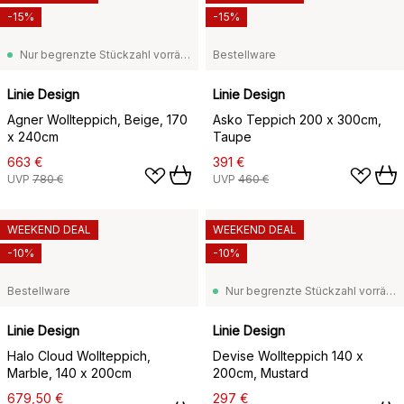
-15%
-15%
Nur begrenzte Stückzahl vorrätig
Bestellware
Linie Design
Linie Design
Agner Wollteppich, Beige, 170
Asko Teppich 200 x 300cm,
x 240cm
Taupe
663 €
391 €
UVP
780 €
UVP
460 €
WEEKEND DEAL
WEEKEND DEAL
-10%
-10%
Bestellware
Nur begrenzte Stückzahl vorrätig
Linie Design
Linie Design
Halo Cloud Wollteppich,
Devise Wollteppich 140 x
Marble, 140 x 200cm
200cm, Mustard
679,50 €
297 €