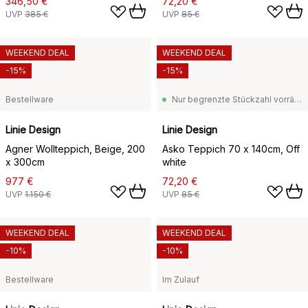
346,50 €
72,20 €
UVP
385 €
UVP
85 €
WEEKEND DEAL
WEEKEND DEAL
-15%
-15%
Bestellware
Nur begrenzte Stückzahl vorrätig
Linie Design
Linie Design
Agner Wollteppich, Beige, 200
Asko Teppich 70 x 140cm, Off
x 300cm
white
977 €
72,20 €
UVP
1.150 €
UVP
85 €
WEEKEND DEAL
WEEKEND DEAL
-10%
-10%
Bestellware
Im Zulauf