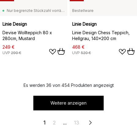
Nur begrenzte Stückzahl vorrätig
Bestellware
Linie Design
Linie Design
Devise Wollteppich 80 x
Linie Design Chess Teppich,
280cm, Mustard
Hellgrau, 140x200 cm
249 €
468 €
UVP
290 €
UVP
520 €
Es werden 36 von 454 Produkten angezeigt
Weitere anzeigen
1
2
...
13