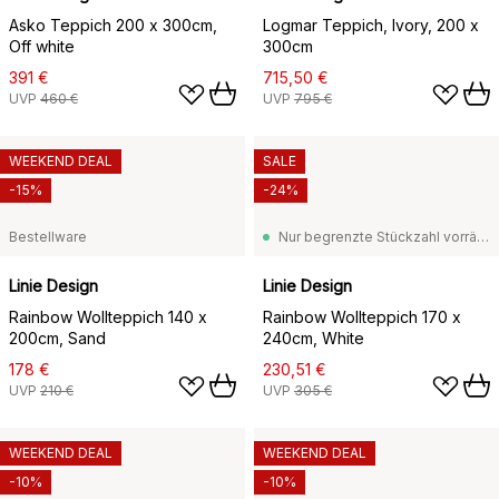
Asko Teppich 200 x 300cm,
Logmar Teppich, Ivory, 200 x
Off white
300cm
391 €
715,50 €
UVP
460 €
UVP
795 €
WEEKEND DEAL
SALE
-15%
-24%
Bestellware
Nur begrenzte Stückzahl vorrätig
Linie Design
Linie Design
Rainbow Wollteppich 140 x
Rainbow Wollteppich 170 x
200cm, Sand
240cm, White
178 €
230,51 €
UVP
210 €
UVP
305 €
WEEKEND DEAL
WEEKEND DEAL
-10%
-10%