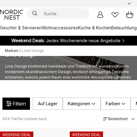
Geschirr & Servieren
Wohnaccessoires
Küche & Kochen
Beleuchtung
Weekend Deals:
Jedes Wochenende neue Angebote
Marken
/
Linie Design
Linie Design
Linie Design kombiniert Handwerk und Tradition mit wunderschönem
modernem skandinavischem Design, wodurch einzigartige Teppiche
entstehen, welche jedem Raum eine wohnliche Atmosphäre verleihen.
Hier finden Sie eine große Auswahl an Teppichen von Linie Design.
Filtern
Auf Lager
Kategorien
Farben
454
Treffer sortiert nach
Beliebtheit
WEEKEND DEAL
WEEKEND DEAL