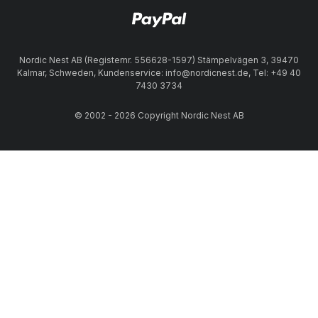
Nordic Nest AB (Registernr. 556628-1597) Stämpelvägen 3, 39470
Kalmar, Schweden, Kundenservice: info@nordicnest.de, Tel: +49 40
7430 3734
© 2002 - 2026 Copyright Nordic Nest AB