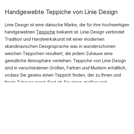
Handgewebte Teppiche von Linie Design
Linie Design ist eine dänische Marke, die für ihre hochwertigen
handgewebten
Teppiche
bekannt ist. Linie Design verbindet
Tradition und Handwerkskunst mit einer modernen
skandinavischen Designsprache was in wunderschönen
weichen Teppichen resultiert, die jedem Zuhause eine
gemütliche Atmosphäre verleihen. Teppiche von Linie Design
sind in verschiedenen Größen, Farben und Mustern erhältlich,
sodass Sie gewiss einen Teppich finden, der zu Ihnen und
Ihrem Zuhause passt. Egal ob Sie einen großen und
farbenfrohen
Wollteppich
suchen, der im Wohnzimmer zum
Hingucker wird, oder einen kleinen, unifarbenen Teppich für
das Schlafzimmer, hier werden Sie garantiert fündig.
Welche Teppiche von Linie Design sind am
populärsten?