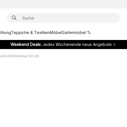
chtung
Teppiche & Textilien
Möbel
Gartenmöbel %
Weekend Deals:
Jedes Wochenende neue Angebote
luton Brotmesser 20 cm