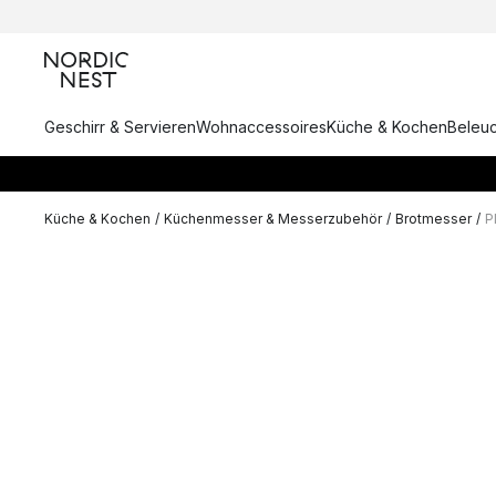
Geschirr & Servieren
Wohnaccessoires
Küche & Kochen
Beleu
Küche & Kochen
/
Küchenmesser & Messerzubehör
/
Brotmesser
/
P