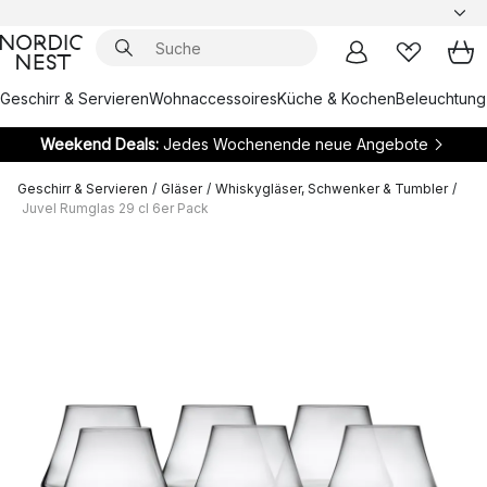
Geschirr & Servieren
Wohnaccessoires
Küche & Kochen
Beleuchtung
Weekend Deals:
Jedes Wochenende neue Angebote
Geschirr & Servieren
/
Gläser
/
Whiskygläser, Schwenker & Tumbler
/
Juvel Rumglas 29 cl 6er Pack