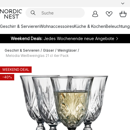
Geschirr & Servieren
Wohnaccessoires
Küche & Kochen
Beleuchtung
Weekend Deals:
Jedes Wochenende neue Angebote
Geschirr & Servieren
/
Gläser
/
Weingläser
/
Melodia Weißweinglas 21 cl 4er Pack
WEEKEND DEAL
-40%