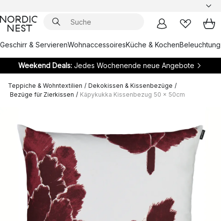
Geschirr & Servieren
Wohnaccessoires
Küche & Kochen
Beleuchtung
Weekend Deals:
Jedes Wochenende neue Angebote
Teppiche & Wohntextilien
/
Dekokissen & Kissenbezüge
/
Bezüge für Zierkissen
/
Käpykukka Kissenbezug 50 x 50cm