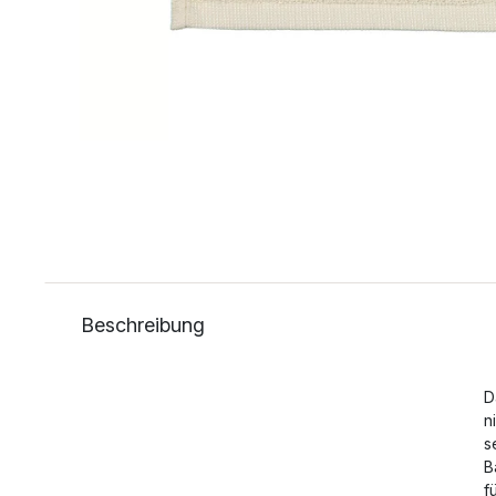
Beschreibung
D
n
s
B
f