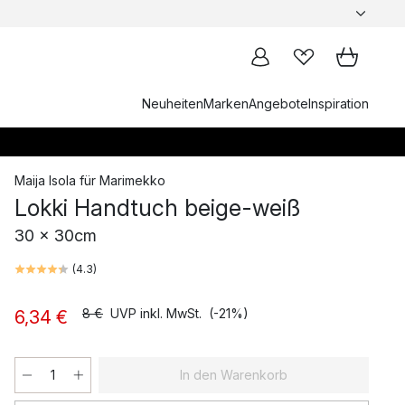
Neuheiten
Marken
Angebote
Inspiration
Maija Isola
für
Marimekko
Lokki Handtuch beige-weiß
30 x 30cm
(
4.3
)
8 €
UVP inkl. MwSt.
(-21%)
6,34 €
In den Warenkorb