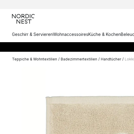
Geschirr & Servieren
Wohnaccessoires
Küche & Kochen
Beleu
Teppiche & Wohntextilien
/
Badezimmertextilien
/
Handtücher
/
Lokk