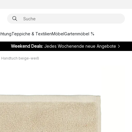
chtung
Teppiche & Textilien
Möbel
Gartenmöbel %
Weekend Deals:
Jedes Wochenende neue Angebote
i Handtuch beige-weiß