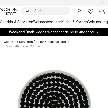
Geschirr & Servieren
Wohnaccessoires
Küche & Kochen
Beleuchtung
Weekend Deals:
Jedes Wochenende neue Angebote
Geschirr & Servieren
/
Teller
/
Frühstücksteller
/
Räsymatto Teller Ø 20cm