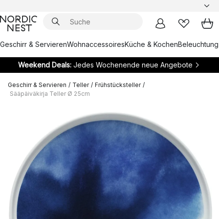
Geschirr & Servieren
Wohnaccessoires
Küche & Kochen
Beleuchtung
Weekend Deals:
Jedes Wochenende neue Angebote
Geschirr & Servieren
/
Teller
/
Frühstücksteller
/
Sääpäiväkirja Teller Ø 25cm