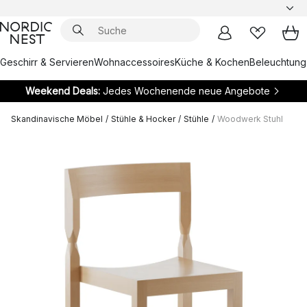
Geschirr & Servieren
Wohnaccessoires
Küche & Kochen
Beleuchtung
Weekend Deals:
Jedes Wochenende neue Angebote
Skandinavische Möbel
/
Stühle & Hocker
/
Stühle
/
Woodwerk Stuhl