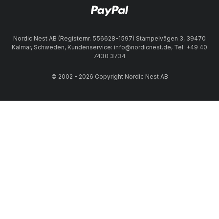
Nordic Nest AB (Registernr. 556628-1597) Stämpelvägen 3, 39470
Kalmar, Schweden, Kundenservice: info@nordicnest.de, Tel: +49 40
7430 3734
© 2002 - 2026 Copyright Nordic Nest AB