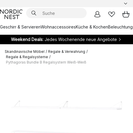
Geschirr & Servieren
Wohnaccessoires
Küche & Kochen
Beleuchtung
Weekend Deals:
Jedes Wochenende neue Angebote
Skandinavische Möbel
/
Regale & Verwahrung
/
Regale & Regalsysteme
/
Pythagoras Bundle B Regalsystem Weiß-Weiß