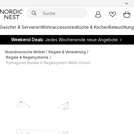
Geschirr & Servieren
Wohnaccessoires
Küche & Kochen
Beleuchtung
Weekend Deals:
Jedes Wochenende neue Angebote
Skandinavische Möbel
/
Regale & Verwahrung
/
Regale & Regalsysteme
/
Pythagoras Bundle D Regalsystem Weiß-Chrom