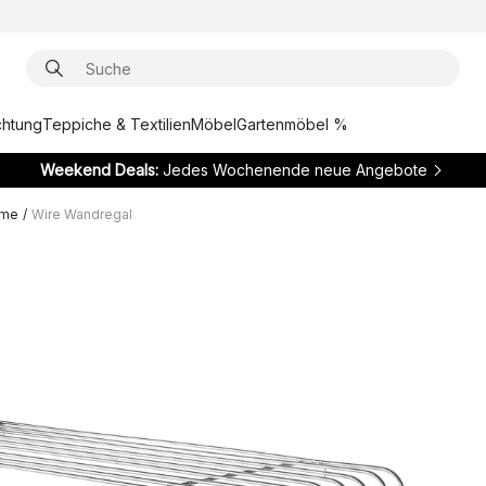
chtung
Teppiche & Textilien
Möbel
Gartenmöbel %
Weekend Deals:
Jedes Wochenende neue Angebote
eme
/
Wire Wandregal