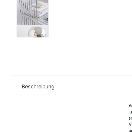
Beschreibung
W
l
s
V
a