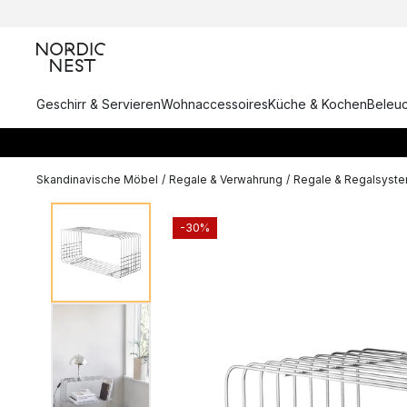
Geschirr & Servieren
Wohnaccessoires
Küche & Kochen
Beleu
Skandinavische Möbel
/
Regale & Verwahrung
/
Regale & Regalsyst
-30%