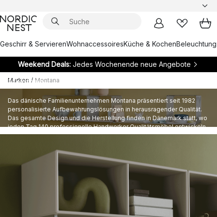
Geschirr & Servieren
Wohnaccessoires
Küche & Kochen
Beleuchtung
Weekend Deals:
Jedes Wochenende neue Angebote
Marken
/
Montana
Montana
Das dänische Familienunternehmen Montana präsentiert seit 1982
personalisierte Aufbewahrungslösungen in herausragender Qualität.
Das gesamte Design und die Herstellung finden in Dänemark statt, wo
jeden Tag 140 professionelle Handwerker Qualitätsmöbel entwickeln,
die ein Leben lang halten.