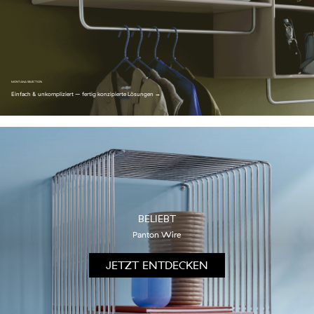
MONTANA SELECTION
Einfach & unkompliziert – fertig konzipierte Lösungen →
BELIEBT
Panton Wire
JETZT ENTDECKEN