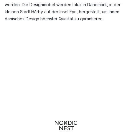
werden. Die Designmöbel werden lokal in Dänemark, in der
kleinen Stadt Hårby auf der Insel Fyn, hergestellt, um Ihnen
dänisches Design höchster Qualität zu garantieren.
Was ist Montanas Ambition?
Montana Furniture basiert auf der Philosophie des Gründers
Peter J. Lassen, dass jeder von uns ein Bedürfnis nach Freiheit
hat und den inhärenten Wunsch, unsere eigenen persönlichen
Räume zu schaffen. Mit dem breiten Angebot an anpassbaren
Aufbewahrungsmöbeln von Montana bei Nordic Nest erhalten
Sie Freiheit und nahezu unbegrenzte Möglichkeiten, den
Ausdruck und das Gefühl zu schaffen, das für Sie richtig ist.
Wer hat Montana gegründet?
Nachdem er in der dänischen Marine gearbeitet hatte, schlug
Peter J. Lassen in den 1950er-Jahren einen neuen Weg ein
und wagte sich in die Möbelindustrie, wo er mehrere Jahre für
das Unternehmen seines Schwiegervaters Fritz Hansen