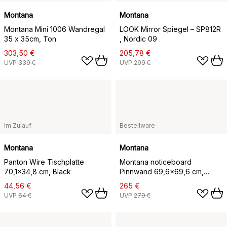
Montana
Montana
Montana Mini 1006 Wandregal
LOOK Mirror Spiegel – SP812R
35 x 35cm, Ton
, Nordic 09
303,50 €
205,78 €
UVP
339 €
UVP
299 €
Im Zulauf
Bestellware
Montana
Montana
Panton Wire Tischplatte
Montana noticeboard
70,1x34,8 cm, Black
Pinnwand 69,6x69,6 cm,
Amber
44,56 €
265 €
UVP
64 €
UVP
279 €