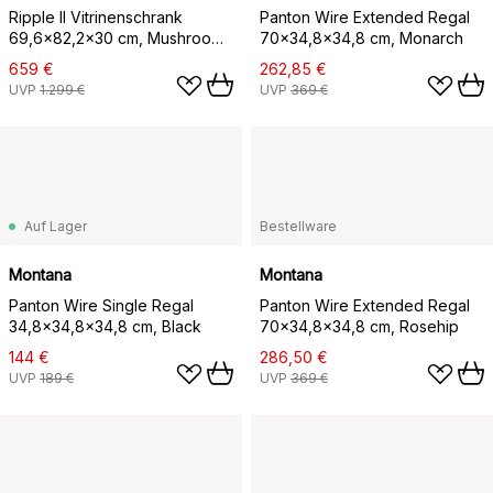
Ripple II Vitrinenschrank
Panton Wire Extended Regal
69,6x82,2x30 cm, Mushroom-
70x34,8x34,8 cm, Monarch
Beine mushroom
659 €
262,85 €
UVP
1.299 €
UVP
369 €
Auf Lager
Bestellware
Montana
Montana
Panton Wire Single Regal
Panton Wire Extended Regal
34,8x34,8x34,8 cm, Black
70x34,8x34,8 cm, Rosehip
144 €
286,50 €
UVP
189 €
UVP
369 €