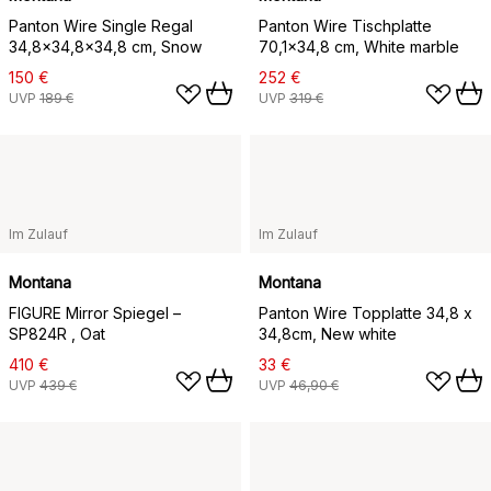
Panton Wire Single Regal
Panton Wire Tischplatte
34,8x34,8x34,8 cm, Snow
70,1x34,8 cm, White marble
150 €
252 €
UVP
189 €
UVP
319 €
Im Zulauf
Im Zulauf
Montana
Montana
FIGURE Mirror Spiegel –
Panton Wire Topplatte 34,8 x
SP824R , Oat
34,8cm, New white
410 €
33 €
UVP
439 €
UVP
46,90 €