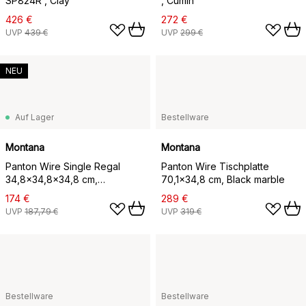
SP824R , Clay
, Cumin
426 €
272 €
UVP
439 €
UVP
299 €
NEU
Auf Lager
Bestellware
Montana
Montana
Panton Wire Single Regal
Panton Wire Tischplatte
34,8x34,8x34,8 cm,
70,1x34,8 cm, Black marble
Tangerine
174 €
289 €
UVP
187,79 €
UVP
319 €
Bestellware
Bestellware