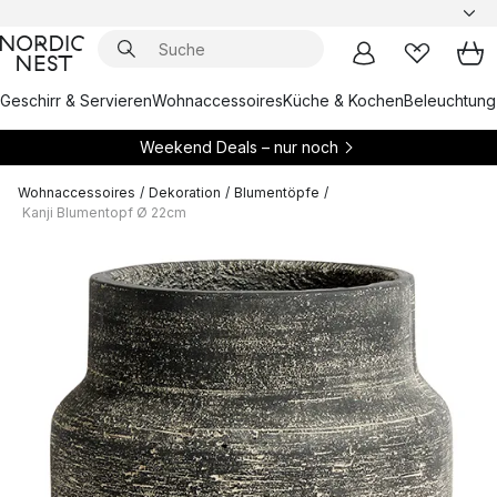
Geschirr & Servieren
Wohnaccessoires
Küche & Kochen
Beleuchtung
Weekend Deals – nur noch
Wohnaccessoires
/
Dekoration
/
Blumentöpfe
/
Kanji Blumentopf Ø 22cm