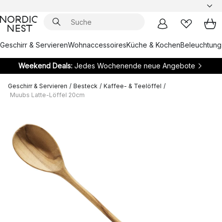
Geschirr & Servieren
Wohnaccessoires
Küche & Kochen
Beleuchtung
Weekend Deals:
Jedes Wochenende neue Angebote
Geschirr & Servieren
/
Besteck
/
Kaffee- & Teelöffel
/
Muubs Latte-Löffel 20cm