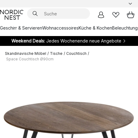
Geschirr & Servieren
Wohnaccessoires
Küche & Kochen
Beleuchtung
Weekend Deals:
Jedes Wochenende neue Angebote
Skandinavische Möbel
/
Tische
/
Couchtisch
/
Space Couchtisch Ø90cm