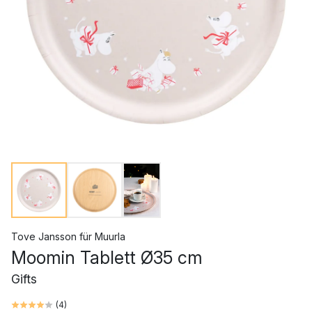
Tove Jansson
für
Muurla
Moomin Tablett Ø35 cm
Gifts
(
4
)