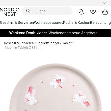
Geschirr & Servieren
Wohnaccessoires
Küche & Kochen
Beleuchtung
Weekend Deals:
Jedes Wochenende neue Angebote
Geschirr & Servieren
/
Servierzubehör
/
Tablett
/
Moomin Tablett Ø35 cm