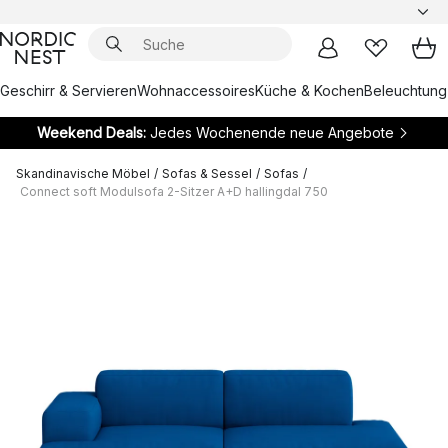
Geschirr & Servieren
Wohnaccessoires
Küche & Kochen
Beleuchtung
Weekend Deals:
Jedes Wochenende neue Angebote
Skandinavische Möbel
/
Sofas & Sessel
/
Sofas
/
Connect soft Modulsofa 2-Sitzer A+D hallingdal 750