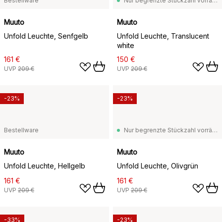
Bestellware
Nur begrenzte Stückzahl vorrätig
Muuto
Muuto
Unfold Leuchte, Senfgelb
Unfold Leuchte, Translucent
white
161 €
150 €
UVP
209 €
UVP
209 €
-23%
-23%
Bestellware
Nur begrenzte Stückzahl vorrätig
Muuto
Muuto
Unfold Leuchte, Hellgelb
Unfold Leuchte, Olivgrün
161 €
161 €
UVP
209 €
UVP
209 €
-33%
-23%