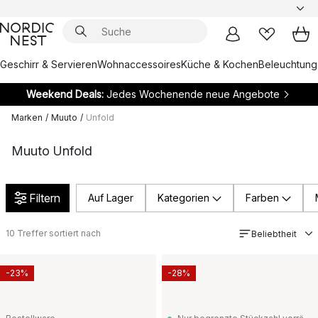
Geschirr & Servieren
Wohnaccessoires
Küche & Kochen
Beleuchtung
Weekend Deals:
Jedes Wochenende neue Angebote
Marken
/
Muuto
/
Unfold
Muuto Unfold
Filtern
Auf Lager
Kategorien
Farben
10
Treffer sortiert nach
Beliebtheit
-23%
-28%