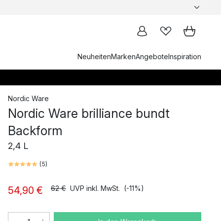
Neuheiten
Marken
Angebote
Inspiration
Nordic Ware
Nordic Ware brilliance bundt
Backform
2,4 L
(
5
)
62 €
UVP inkl. MwSt.
(-11%)
54,90 €