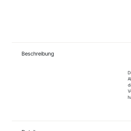
Beschreibung
D
A
d
V
h