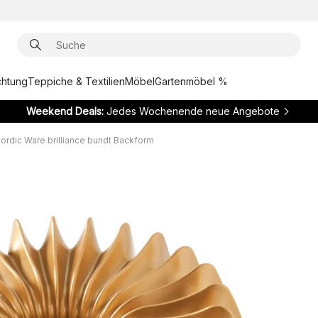
chtung
Teppiche & Textilien
Möbel
Gartenmöbel %
Weekend Deals:
Jedes Wochenende neue Angebote
ordic Ware brilliance bundt Backform