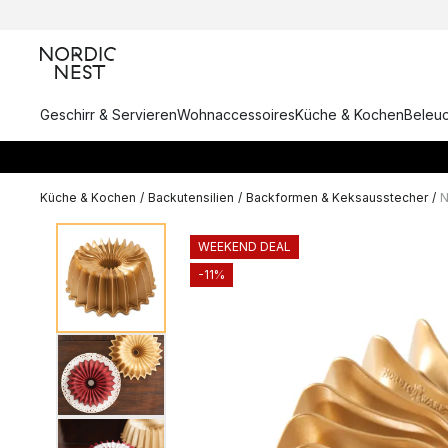
Geschirr & Servieren
Wohnaccessoires
Küche & Kochen
Beleu
Küche & Kochen
/
Backutensilien
/
Backformen & Keksausstecher
/
N
WEEKEND DEAL
-11%