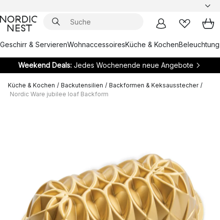
Geschirr & Servieren
Wohnaccessoires
Küche & Kochen
Beleuchtung
Weekend Deals:
Jedes Wochenende neue Angebote
Küche & Kochen
/
Backutensilien
/
Backformen & Keksausstecher
/
Nordic Ware jubilee loaf Backform