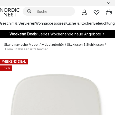
Geschirr & Servieren
Wohnaccessoires
Küche & Kochen
Beleuchtung
Weekend Deals:
Jedes Wochenende neue Angebote
Skandinavische Möbel
/
Möbelzubehör
/
Sitzkissen & Stuhlkissen
/
Form Sitzkissen ultra leather
WEEKEND DEAL
-32%