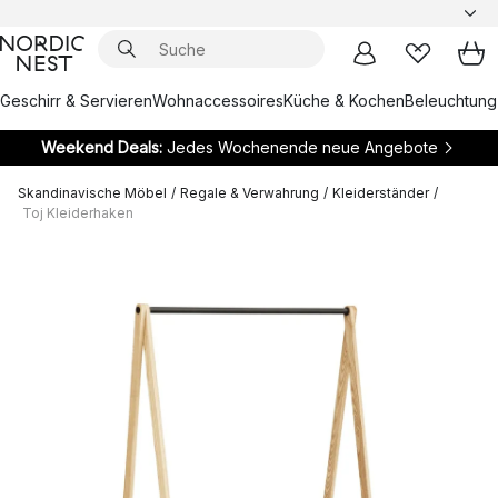
Geschirr & Servieren
Wohnaccessoires
Küche & Kochen
Beleuchtung
Weekend Deals:
Jedes Wochenende neue Angebote
Skandinavische Möbel
/
Regale & Verwahrung
/
Kleiderständer
/
Toj Kleiderhaken