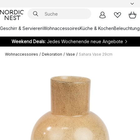
Geschirr & Servieren
Wohnaccessoires
Küche & Kochen
Beleuchtung
Weekend Deals:
Jedes Wochenende neue Angebote
Wohnaccessoires
/
Dekoration
/
Vase
/
Sahara Vase 29cm