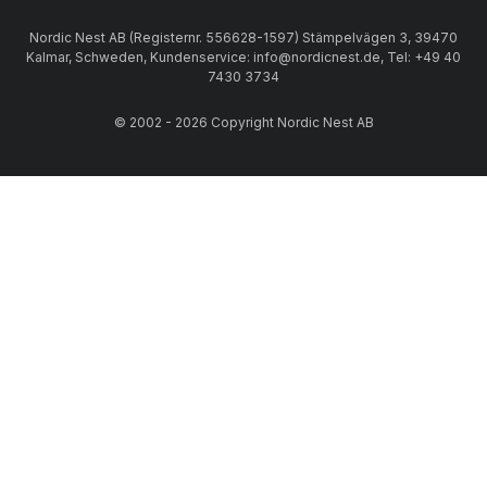
Nordic Nest AB (Registernr. 556628-1597) Stämpelvägen 3, 39470
Kalmar, Schweden, Kundenservice: info@nordicnest.de, Tel: +49 40
7430 3734
© 2002 - 2026 Copyright Nordic Nest AB