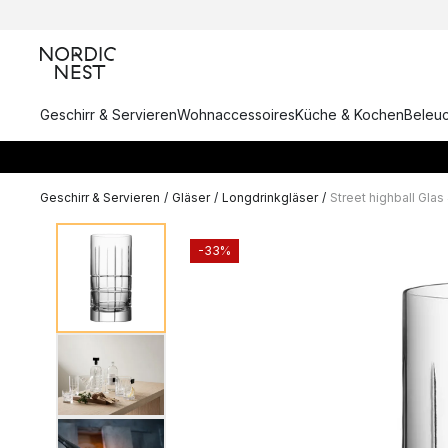
Geschirr & Servieren
Wohnaccessoires
Küche & Kochen
Beleu
Geschirr & Servieren
/
Gläser
/
Longdrinkgläser
/
Street highball Glas 
-33%