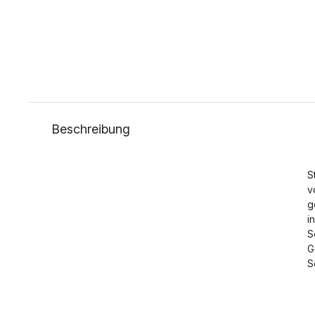
Beschreibung
S
v
g
i
S
G
S