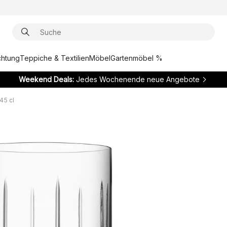
chtung
Teppiche & Textilien
Möbel
Gartenmöbel %
Weekend Deals:
Jedes Wochenende neue Angebote
45 cl