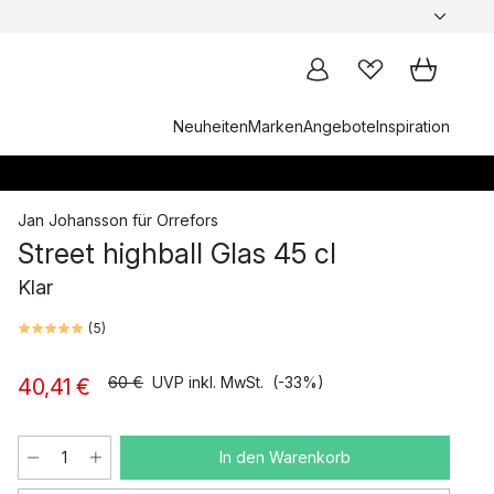
Neuheiten
Marken
Angebote
Inspiration
Jan Johansson
für
Orrefors
Street highball Glas 45 cl
Klar
(
5
)
60 €
UVP inkl. MwSt.
(-33%)
40,41 €
In den Warenkorb