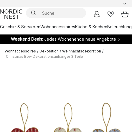
Geschirr & Servieren
Wohnaccessoires
Küche & Kochen
Beleuchtung
Weekend Deals:
Jedes Wochenende neue Angebote
Wohnaccessoires
/
Dekoration
/
Weihnachtsdekoration
/
Christmas Bow Dekorationsanhänger 3 Teile