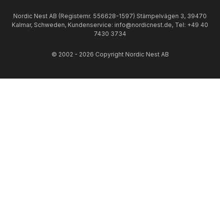
Nordic Nest AB (Registernr. 556628-1597) Stämpelvägen 3, 39470
Kalmar, Schweden, Kundenservice: info@nordicnest.de, Tel: +49 40
7430 3734
© 2002 - 2026 Copyright Nordic Nest AB