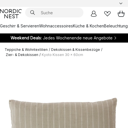
Geschirr & Servieren
Wohnaccessoires
Küche & Kochen
Beleuchtung
Weekend Deals:
Jedes Wochenende neue Angebote
Teppiche & Wohntextilien
/
Dekokissen & Kissenbezüge
/
Zier- & Dekokissen
/
Kyoto Kissen 30 x 60cm