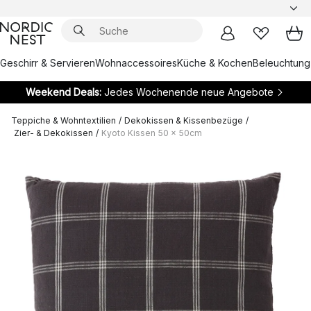
Geschirr & Servieren
Wohnaccessoires
Küche & Kochen
Beleuchtung
Weekend Deals:
Jedes Wochenende neue Angebote
Teppiche & Wohntextilien
/
Dekokissen & Kissenbezüge
/
Zier- & Dekokissen
/
Kyoto Kissen 50 x 50cm