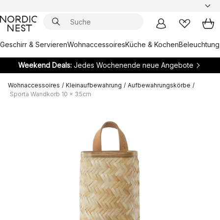
Geschirr & Servieren
Wohnaccessoires
Küche & Kochen
Beleuchtung
Weekend Deals:
Jedes Wochenende neue Angebote
Wohnaccessoires
/
Kleinaufbewahrung
/
Aufbewahrungskörbe
/
Sporta Wandkorb 10 x 35cm