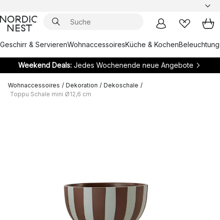
Geschirr & Servieren
Wohnaccessoires
Küche & Kochen
Beleuchtung
Weekend Deals:
Jedes Wochenende neue Angebote
Wohnaccessoires
/
Dekoration
/
Dekoschale
/
Toppu Schale mini Ø12,6 cm