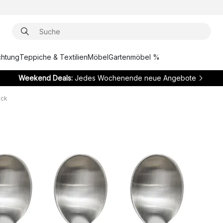
chtung
Teppiche & Textilien
Möbel
Gartenmöbel %
Weekend Deals:
Jedes Wochenende neue Angebote
ack