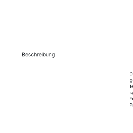
Beschreibung
D
g
f
s
E
P