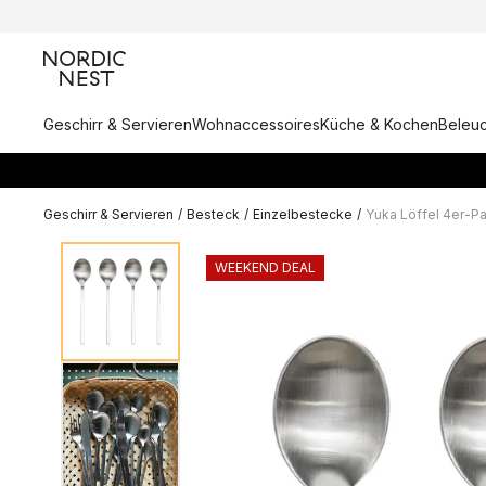
Geschirr & Servieren
Wohnaccessoires
Küche & Kochen
Beleu
Geschirr & Servieren
/
Besteck
/
Einzelbestecke
/
Yuka Löffel 4er-P
WEEKEND DEAL